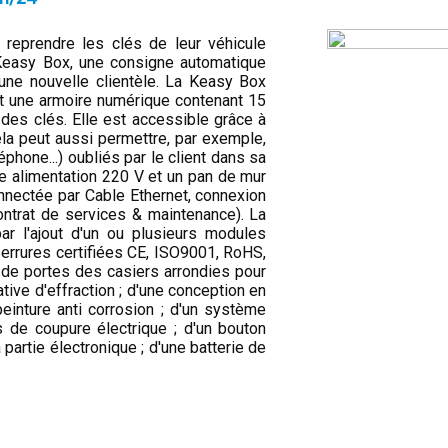
reprendre les clés de leur véhicule
 Keasy Box, une consigne automatique
 une nouvelle clientèle. La Keasy Box
st une armoire numérique contenant 15
des clés. Elle est accessible grâce à
la peut aussi permettre, par exemple,
léphone...) oubliés par le client dans sa
e alimentation 220 V et un pan de mur
connectée par Cable Ethernet, connexion
ontrat de services & maintenance). La
r l'ajout d'un ou plusieurs modules
errures certifiées CE, ISO9001, RoHS,
; de portes des casiers arrondies pour
tive d'effraction ; d'une conception en
einture anti corrosion ; d'un système
 de coupure électrique ; d'un bouton
partie électronique ; d'une batterie de